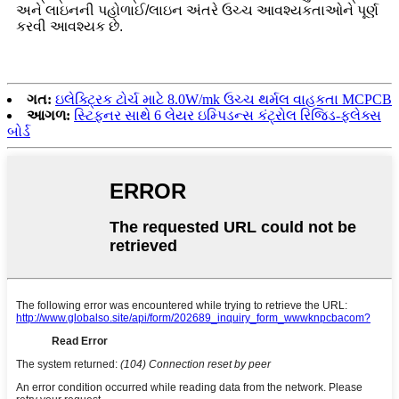
અને લાઇનની પહોળાઈ/લાઇન અંતરે ઉચ્ચ આવશ્યકતાઓને પૂર્ણ
કરવી આવશ્યક છે.
ગત:
ઇલેક્ટ્રિક ટોર્ચ માટે 8.0W/mk ઉચ્ચ થર્મલ વાહકતા MCPCB
આગળ:
સ્ટિફનર સાથે 6 લેયર ઇમ્પિડન્સ કંટ્રોલ રિજિડ-ફ્લેક્સ
બોર્ડ