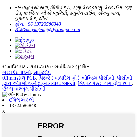
સરનામું:
4થો માળ, બિલ્ડિંગ A, 2જી વેસ્ટ બાજુ, વેસ્ટ ઝેંગ 2જી
રોડ, શાજિયાઓ કોમ્યુનિટી, હ્યુમેન ટાઉન, ડોંગગુઆન,
ગુઆંગડોંગ, ચીન.
ફોન:
+86 13723586848
ઈ-મેલ
liuyuefeng@dgkangna.com
© કૉપિરાઇટ - 2010-2020 : સર્વાધિકાર સુરક્ષિત.
ગરમ ઉત્પાદનો
,
સાઇટમેપ
0.1mm હોલ PCB
,
પ્રિન્ટેડ વાયરિંગ બોર્ડ
,
બોન્ડિંગ પીસીબી
,
પીસીબી
દ્વારા આંધળો અને દફનાવવામાં આવ્યો
,
સિલ્વર પેસ્ટ પ્લગ હોલ PCB
,
ઉચ્ચ વોલ્યુમ પીસીબી
,
ઈમેલ મોકલો
13723586848
x