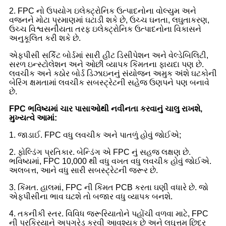
2. FPC નો ઉપયોગ ઇલેક્ટ્રોનિક ઉત્પાદનોના વોલ્યુમ અને
વજનને મોટા પ્રમાણમાં ઘટાડી શકે છે, ઉચ્ચ ઘનતા, લઘુતાકરણ,
ઉચ્ચ વિશ્વસનીયતા તરફ ઇલેક્ટ્રોનિક ઉત્પાદનોના વિકાસને
અનુકૂલિત કરી શકે છે.
એફપીસી સર્કિટ બોર્ડમાં સારી હીટ ડિસીપેશન અને વેલ્ડેબિલિટી,
સરળ ઇન્સ્ટોલેશન અને ઓછી વ્યાપક કિંમતના ફાયદા પણ છે.
લવચીક અને કઠોર બોર્ડ ડિઝાઇનનું સંયોજન અમુક અંશે ઘટકોની
બેરિંગ ક્ષમતામાં લવચીક સબસ્ટ્રેટની સહેજ ઉણપને પણ બનાવે
છે.
FPC ભવિષ્યમાં ચાર પાસાઓથી નવીનતા કરવાનું ચાલુ રાખશે,
મુખ્યત્વે આમાં:
1. જાડાઈ. FPC વધુ લવચીક અને પાતળું હોવું જોઈએ;
2. ફોલ્ડિંગ પ્રતિકાર. બેન્ડિંગ એ FPC નું સહજ લક્ષણ છે.
ભવિષ્યમાં, FPC 10,000 થી વધુ વખત વધુ લવચીક હોવું જોઈએ.
અલબત્ત, આને વધુ સારી સબસ્ટ્રેટની જરૂર છે.
3. કિંમત. હાલમાં, FPC ની કિંમત PCB કરતા ઘણી વધારે છે. જો
એફપીસીના ભાવ ઘટશે તો બજાર વધુ વ્યાપક બનશે.
4. તકનીકી સ્તર. વિવિધ જરૂરિયાતોને પહોંચી વળવા માટે, FPC
ની પ્રક્રિયાને અપગ્રેડ કરવી આવશ્યક છે અને લઘુત્તમ છિદ્ર