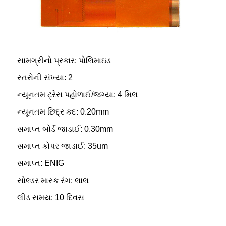
સામગ્રીનો પ્રકાર: પોલિમાઇડ
સ્તરોની સંખ્યા: 2
ન્યૂનતમ ટ્રેસ પહોળાઈ/જગ્યા: 4 મિલ
ન્યૂનતમ છિદ્ર કદ: 0.20mm
સમાપ્ત બોર્ડ જાડાઈ: 0.30mm
સમાપ્ત કોપર જાડાઈ: 35um
સમાપ્ત: ENIG
સોલ્ડર માસ્ક રંગ: લાલ
લીડ સમય: 10 દિવસ