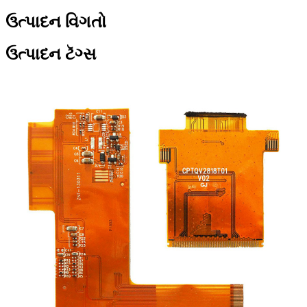
ઉત્પાદન વિગતો
ઉત્પાદન ટૅગ્સ