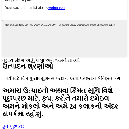
તમારો સંદેશ અહીં લખો અને અમને મોકલો
ઉત્પાદન શ્રેણીઓ
5 વર્ષ માટે મોંગ પુ સોલ્યુશન્સ પ્રદાન કરવા પર ધ્યાન કેન્દ્રિત કરો.
અમારા ઉત્પાદનો અથવા કિંમત સૂચિ વિશે
પૂછપરછ માટે, કૃપા કરીને તમારો ઇમેઇલ
અમને મોકલો અને અમે 24 કલાકની અંદર
સંપર્કમાં રહીશું.
હવે પૂછપરછ