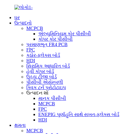
ઘર
ઉત્પાદનો
MCPCB
એલ્યુમિનિયમ કોર પીસીબી
કોપર કોર પીસીબી
પ્રમાણભૂત FR4 PCB
FPC
કઠોર-ફ્લેક્સ બોર્ડ
HDI
સિરામિક આધારિત બોર્ડ
હેવી કોપર બોર્ડ
ઉચ્ચ ટીજી બોર્ડ
પીસીબી એસેમ્બલી
ક્વિક ટર્ન પ્રોટોટાઇપ
ઉત્પાદન શો
માનક પીસીબી
MCPCB
FPC
ENEPIG પૂર્ણાહુતિ સાથે સખત-ફ્લેક્સ બોર્ડ
HDI
ક્ષમતા
MCPCB