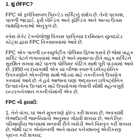
1. શું છે
FPC
?
FPC એ ફ્લેક્સિબલ પ્રિન્ટેડ સર્કિટનું સંક્ષેપ છે. તેનો પ્રકાશ,
પાતળી જાડાઈ, ફ્રી બેન્ડિંગ અને ફોલ્ડિંગ અને અન્ય ઉત્તમ
લાક્ષણિકતાઓ અનુકૂળ છે.
સ્પેસ રોકેટ ટેકનોલોજી વિકાસ પ્રક્રિયા દરમિયાન યુનાઇટેડ
સ્ટેટ્સ દ્વારા FPC વિકસાવવામાં આવે છે.
FPC એક પાતળી ઇન્સ્યુલેટીંગ પોલિમર ફિલ્મ ધરાવે છે જેમાં વાહક
સર્કિટ પેટર્ન લગાવવામાં આવે છે અને સામાન્ય રીતે વાહક સર્કિટને
સુરક્ષિત રાખવા માટે પાતળા પોલિમર કોટિંગ સાથે પૂરી પાડવામાં આવે
છે. 1950 ના દાયકાથી એક યા બીજા સ્વરૂપે ઇલેક્ટ્રોનિક
ઉપકરણોને એકબીજા સાથે જોડવા માટે તકનીકનો ઉપયોગ
કરવામાં આવે છે. તે હવે આજના ઘણા અદ્યતન ઇલેક્ટ્રોનિક
ઉત્પાદનોના ઉત્પાદન માટે ઉપયોગમાં લેવાતી સૌથી મહત્વપૂર્ણ
ઇન્ટરકનેક્શન તકનીકોમાંની એક છે.
FPC નો ફાયદો:
1. તેને વાંકા, ઘા અને મુક્તપણે ફોલ્ડ કરી શકાય છે, અવકાશી
લેઆઉટની જરૂરિયાતો અનુસાર ગોઠવી શકાય છે, અને ત્રિ-
પરિમાણીય જગ્યામાં મનસ્વી રીતે ખસેડી અને વિસ્તૃત કરી શકાય
છે, જેથી ઘટક એસેમ્બલી અને વાયર કનેક્શનનું એકીકરણ
પ્રાપ્ત કરી શકાય;