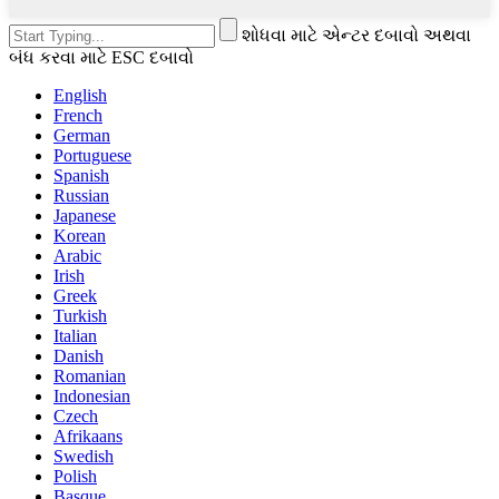
શોધવા માટે એન્ટર દબાવો અથવા
બંધ કરવા માટે ESC દબાવો
English
French
German
Portuguese
Spanish
Russian
Japanese
Korean
Arabic
Irish
Greek
Turkish
Italian
Danish
Romanian
Indonesian
Czech
Afrikaans
Swedish
Polish
Basque