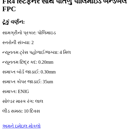
FR4 સ્ટિફનર સાથે પાતળું પોલિમાઇડ બેન્ડેબલ
FPC
ટૂંકું વર્ણન:
સામગ્રીનો પ્રકાર: પોલિમાઇડ
સ્તરોની સંખ્યા: 2
ન્યૂનતમ ટ્રેસ પહોળાઈ/જગ્યા: 4 મિલ
ન્યૂનતમ છિદ્ર કદ: 0.20mm
સમાપ્ત બોર્ડ જાડાઈ: 0.30mm
સમાપ્ત કોપર જાડાઈ: 35um
સમાપ્ત: ENIG
સોલ્ડર માસ્ક રંગ: લાલ
લીડ સમય: 10 દિવસ
અમને ઇમેઇલ મોકલો