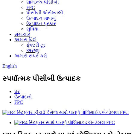
સામાન્ય પીસીબી
FPC
પીસીબી એસેમ્બલી
ઉત્પાદન માળખું
ઉત્પાદન પ્રકાર
સુવિધા
સમાચાર
અમારા વિશે
ફેક્ટરી ટૂર
અરજી
અમારો સંપર્ક કરો
English
સ્પર્ધાત્મક પીસીબી ઉત્પાદક
ઘર
ઉત્પાદનો
FPC