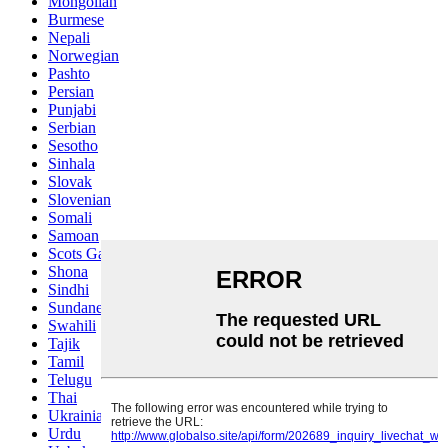
Mongolian
Burmese
Nepali
Norwegian
Pashto
Persian
Punjabi
Serbian
Sesotho
Sinhala
Slovak
Slovenian
Somali
Samoan
Scots Gaelic
Shona
Sindhi
Sundanese
Swahili
Tajik
Tamil
Telugu
Thai
Ukrainian
Urdu