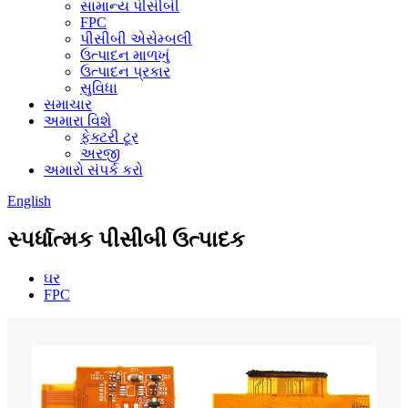
સામાન્ય પીસીબી
FPC
પીસીબી એસેમ્બલી
ઉત્પાદન માળખું
ઉત્પાદન પ્રકાર
સુવિધા
સમાચાર
અમારા વિશે
ફેક્ટરી ટૂર
અરજી
અમારો સંપર્ક કરો
English
સ્પર્ધાત્મક પીસીબી ઉત્પાદક
ઘર
FPC