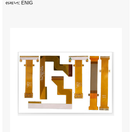
સમાપ્ત: ENIG