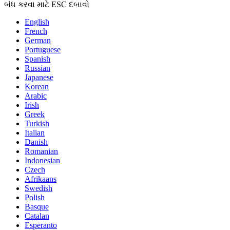
બંધ કરવા માટે ESC દબાવો
English
French
German
Portuguese
Spanish
Russian
Japanese
Korean
Arabic
Irish
Greek
Turkish
Italian
Danish
Romanian
Indonesian
Czech
Afrikaans
Swedish
Polish
Basque
Catalan
Esperanto