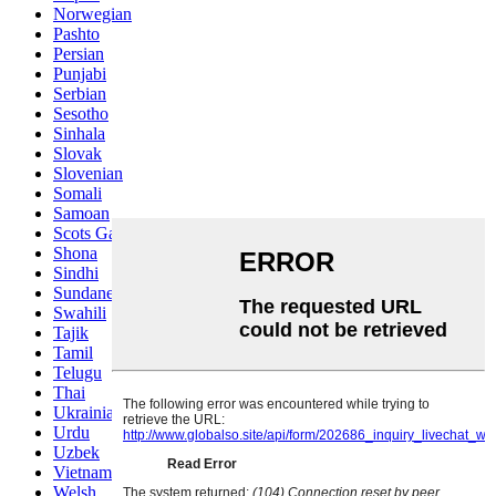
Norwegian
Pashto
Persian
Punjabi
Serbian
Sesotho
Sinhala
Slovak
Slovenian
Somali
Samoan
Scots Gaelic
Shona
Sindhi
Sundanese
Swahili
Tajik
Tamil
Telugu
Thai
Ukrainian
Urdu
Uzbek
Vietnamese
Welsh