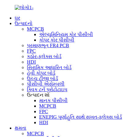
ઘર
ઉત્પાદનો
MCPCB
એલ્યુમિનિયમ કોર પીસીબી
કોપર કોર પીસીબી
પ્રમાણભૂત FR4 PCB
FPC
કઠોર-ફ્લેક્સ બોર્ડ
HDI
સિરામિક આધારિત બોર્ડ
હેવી કોપર બોર્ડ
ઉચ્ચ ટીજી બોર્ડ
પીસીબી એસેમ્બલી
ક્વિક ટર્ન પ્રોટોટાઇપ
ઉત્પાદન શો
માનક પીસીબી
MCPCB
FPC
ENEPIG પૂર્ણાહુતિ સાથે સખત-ફ્લેક્સ બોર્ડ
HDI
ક્ષમતા
MCPCB