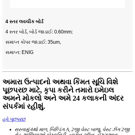
4 સ્તર લવચીક બોર્ડ
4 સ્તર બોર્ડ, બોર્ડ જાડાઈ: 0.60mm;
સમાપ્ત કોપર જાડાઈ: 35um,
સમાપ્ત: ENIG
અમારા ઉત્પાદનો અથવા કિંમત સૂચિ વિશે
પૂછપરછ માટે, કૃપા કરીને તમારો ઇમેઇલ
અમને મોકલો અને અમે 24 કલાકની અંદર
સંપર્કમાં રહીશું.
હવે પૂછપરછ
સરનામું:
4થો માળ, બિલ્ડિંગ A, 2જી વેસ્ટ બાજુ, વેસ્ટ ઝેંગ 2જી
રોડ, શાજિયાઓ કોમ્યુનિટી, હ્યુમેન ટાઉન, ડોંગગુઆન,