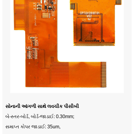
સોનાની આંગળી સાથે લવચીક પીસીબી
બે-સ્તર-બોર્ડ, બોર્ડ-જાડાઈ: 0.30mm;
સમાપ્ત કોપર જાડાઈ: 35um,