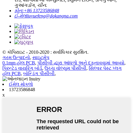
ગુઆંગડોંગ, ચીન.
ફોન:
+86 13723586848
ઈ-મેલ
liuyuefeng@dgkangna.com
© કૉપિરાઇટ - 2010-2020 : સર્વાધિકાર સુરક્ષિત.
ગરમ ઉત્પાદનો
,
સાઇટમેપ
0.1mm હોલ PCB
,
પીસીબી દ્વારા આંધળો અને દફનાવવામાં આવ્યો
,
પ્રિન્ટેડ વાયરિંગ બોર્ડ
,
ઉચ્ચ વોલ્યુમ પીસીબી
,
સિલ્વર પેસ્ટ પ્લગ
હોલ PCB
,
બોન્ડિંગ પીસીબી
,
ઈમેલ મોકલો
13723586848
x